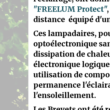
"FREELUM Protect"
distance équipé d'u
Ces lampadaires, pou
optoélectronique san
dissipation de chale
électronique logiqu
utilisation de comp
permanence l'éclaira
l'ensoleillement.
Les Brevets ont été r